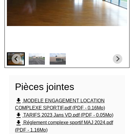
Pièces jointes
file_download
MODELE ENGAGEMENT LOCATION
COMPLEXE SPORTIF.pdf (PDF - 0.16Mo)
file_download
TARIFS 2023 Jans VD.pdf (PDF - 0.05Mo)
file_download
Réglement complexe sportif MAJ 2024.pdf
(PDF - 1.16Mo)