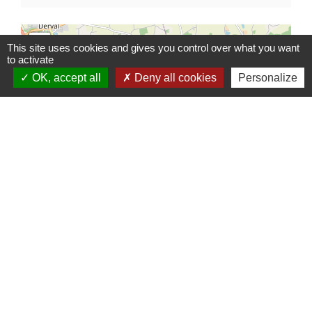
+
This site uses cookies and gives you control over what you want
to activate
−
OK, accept all
Deny all cookies
Personalize
location_on
© OpenStreetMap
Leaflet