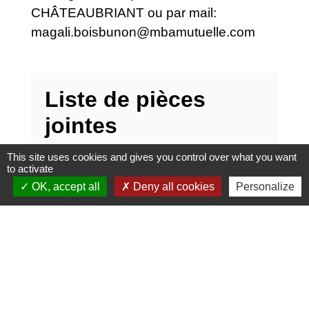
CHÂTEAUBRIANT ou par mail:
magali.boisbunon@mbamutuelle.com
Liste de pièces
jointes
This site uses cookies and gives you control over what you want
file_download
Encart mutuelle communale
to activate
GROUPAMA.pdf (PDF - 408.8 kB)
OK, accept all
Deny all cookies
Personalize