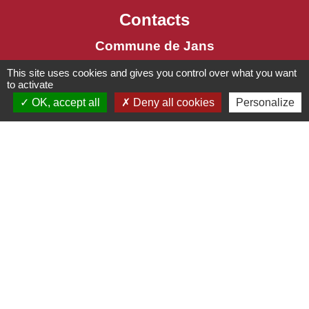
Contacts
Commune de Jans
8 place de l'Eglise
This site uses cookies and gives you control over what you want
44170 Jans - FRANCE
to activate
OK, accept all
Deny all cookies
Personalize
Mentions légales
-
Politique de confidentialité
-
Accessibilité
-
Plan du site
-
Gestion des cookies
Site créé en partenariat avec Réseau des Communes