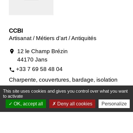
CCBI
Artisanat / Métiers d’art / Antiquités
12 le Champ Brézin
location_on
44170 Jans
+33 7 69 58 48 04
phone
Charpente, couvertures, bardage, isolation
This site uses cookies and gives you control over what you want
to activate
OK, accept all
Deny all cookies
Personalize