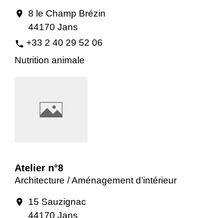
8 le Champ Brézin
location_on
44170 Jans
+33 2 40 29 52 06
phone
Nutrition animale
Atelier n°8
Architecture / Aménagement d’intérieur
15 Sauzignac
location_on
44170 Jans