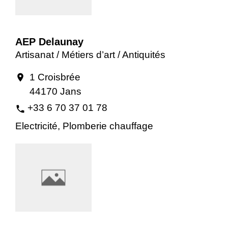
AEP Delaunay
Artisanat / Métiers d’art / Antiquités
1 Croisbrée
location_on
44170 Jans
+33 6 70 37 01 78
phone
Electricité, Plomberie chauffage