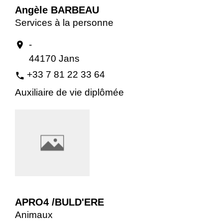
Angèle BARBEAU
Services à la personne
-
location_on
44170 Jans
+33 7 81 22 33 64
phone
Auxiliaire de vie diplômée
APRO4 /BULD'ERE
Animaux