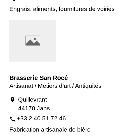
Engrais, aliments, fournitures de voiries
Brasserie San Rocé
Artisanat / Métiers d’art / Antiquités
Quillevrant
location_on
44170 Jans
+33 2 40 51 72 46
phone
Fabrication artisanale de bière