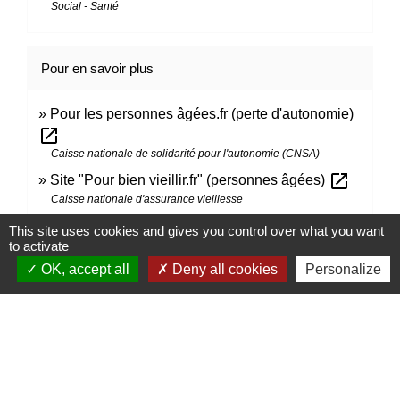
Social - Santé
Pour en savoir plus
Pour les personnes âgées.fr (perte d'autonomie)
open_in_new
Caisse nationale de solidarité pour l'autonomie (CNSA)
open_in_new
Site "Pour bien vieillir.fr" (personnes âgées)
Caisse nationale d'assurance vieillesse
open_in_new
Site des services à la personne
This site uses cookies and gives you control over what you want
Ministère chargé des finances
to activate
open_in_new
OK, accept all
Deny all cookies
Personalize
Quelles différences entre la PCH et l'APA ?
Caisse nationale de solidarité pour l'autonomie (CNSA)
Signaler une erreur sur cette page