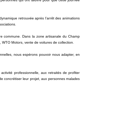
 personnes qui ont œuvré pour que cette journée
 dynamique retrouvée après l’arrêt des animations
ociations.
notre commune. Dans la zone artisanale du Champ
e, WTO Motors, vente de voitures de collection.
nelles, nous espérons pouvoir nous adapter, en
ctivité professionnelle, aux retraités de profiter
de concrétiser leur projet, aux personnes malades