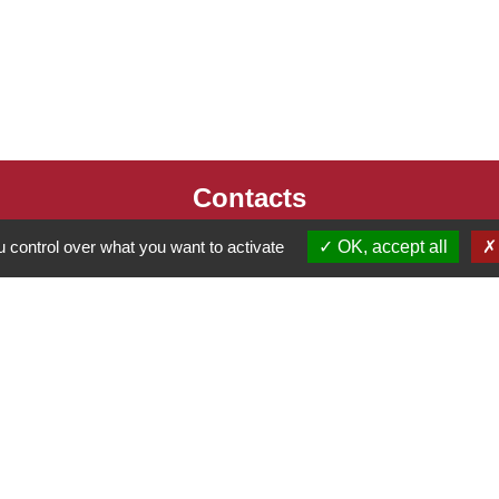
Contacts
Commune de Jans
 control over what you want to activate
OK, accept all
8 place de l'Eglise
44170 Jans - FRANCE
tique de confidentialité
-
Accessibilité
-
Plan du site
Site créé en partenariat avec Réseau des Communes