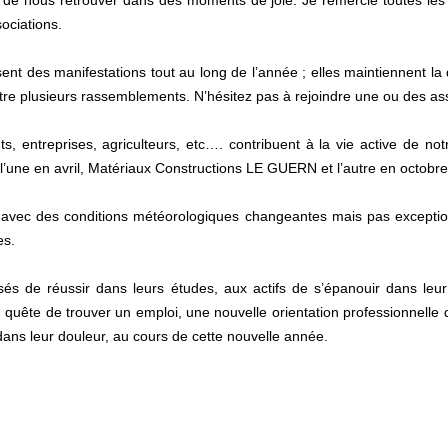
de nous retrouver dans des moments de joie. Je remercie toutes les
sociations.
t des manifestations tout au long de l’année ; elles maintiennent la
tre plusieurs rassemblements. N’hésitez pas à rejoindre une ou des ass
s, entreprises, agriculteurs, etc…. contribuent à la vie active de 
: l’une en avril, Matériaux Constructions LE GUERN et l’autre en octobr
avec des conditions météorologiques changeantes mais pas exception
es.
és de réussir dans leurs études, aux actifs de s’épanouir dans leur a
 quête de trouver un emploi, une nouvelle orientation professionnelle 
 dans leur douleur, au cours de cette nouvelle année.