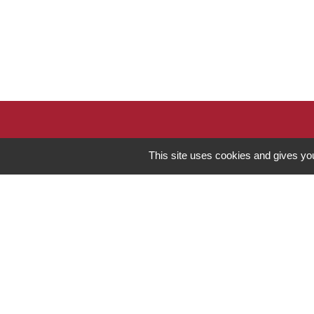
This site uses cookies and gives you
Mentions légales
-
Poli